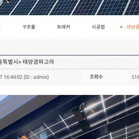
터
구조물
트래커
시공법
태양광
서울특별시> 태양광파고라
조회수
 16:44:02 (ID : admin)
51