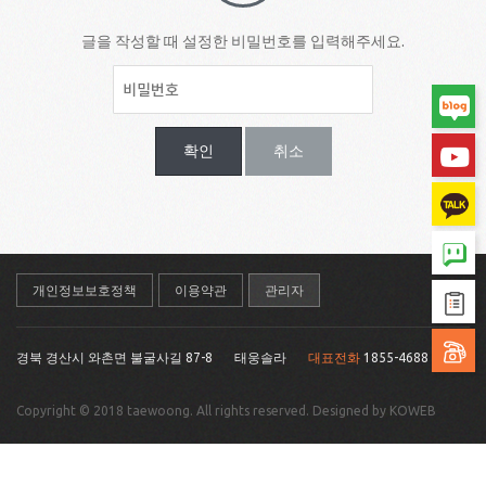
글을 작성할 때 설정한 비밀번호를 입력해주세요.
확인
취소
개인정보보호정책
이용약관
관리자
경북 경산시 와촌면 불굴사길 87-8
태웅솔라
대표전화
1855-4688
Copyright © 2018 taewoong. All rights reserved. Designed by KOWEB