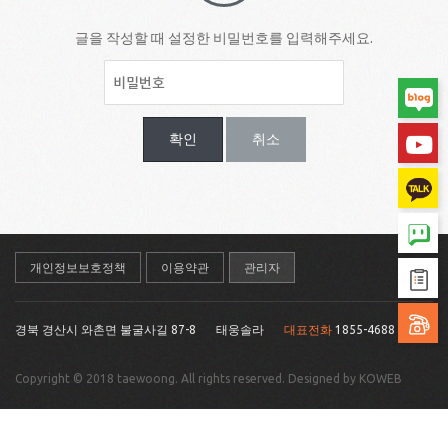
글을 작성할 때 설정한 비밀번호를 입력해주세요.
확인
취소
개인정보보호정책
이용약관
관리자
경북 경산시 와촌면 불굴사길 87-8
태웅솔라
대표전화
1855-4688
Copyright © 2018 taewoong. All rights reserved. Designed by KOWEB