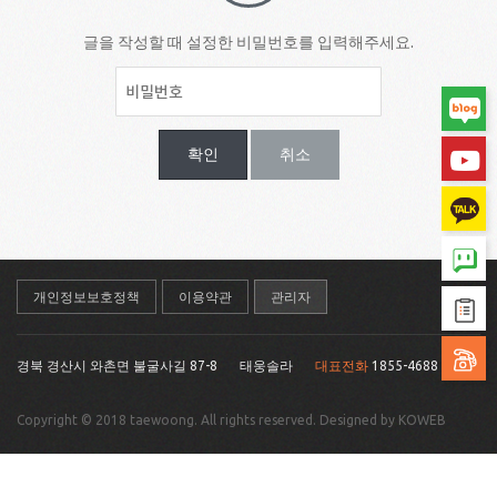
글을 작성할 때 설정한 비밀번호를 입력해주세요.
확인
취소
개인정보보호정책
이용약관
관리자
경북 경산시 와촌면 불굴사길 87-8
태웅솔라
대표전화
1855-4688
Copyright © 2018 taewoong. All rights reserved. Designed by KOWEB