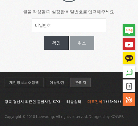
글을 작성할 때 설정한 비밀번호를 입력해주세요.
확인
취소
개인정보보호정책
이용약관
관리자
경북 경산시 와촌면 불굴사길 87-8
태웅솔라
대표전화
1855-4688
Copyright © 2018 taewoong. All rights reserved. Designed by KOWEB