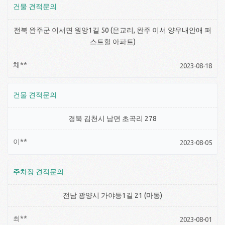
건물 견적문의
전북 완주군 이서면 원앙1길 50 (은교리, 완주 이서 양우내안애 퍼
스트힐 아파트)
채**
2023-08-18
건물 견적문의
경북 김천시 남면 초곡리 278
이**
2023-08-05
주차장 견적문의
전남 광양시 가야등1길 21 (마동)
최**
2023-08-01