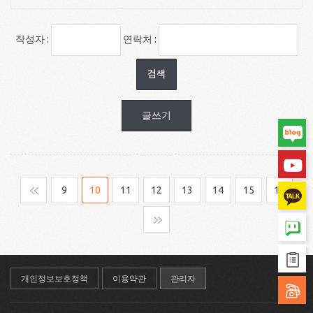
작성자 :
연락처 :
글쓰기
맨처음
9
10
11
12
13
14
15
16
맨마지막
개인정보보호정책
이용약관
관리자